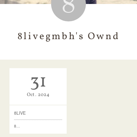
8livegmbh's Ownd
31
Oct
2024
8LIVE
8…